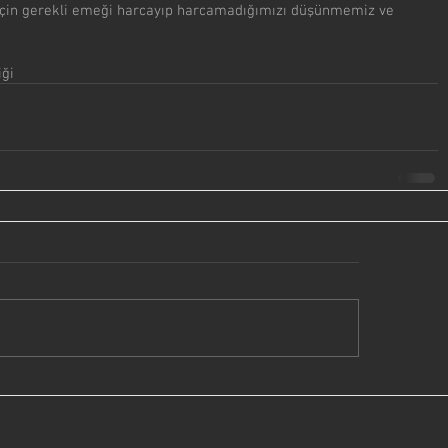
çin gerekli emeği harcayıp harcamadığımızı düşünmemiz ve 
ği