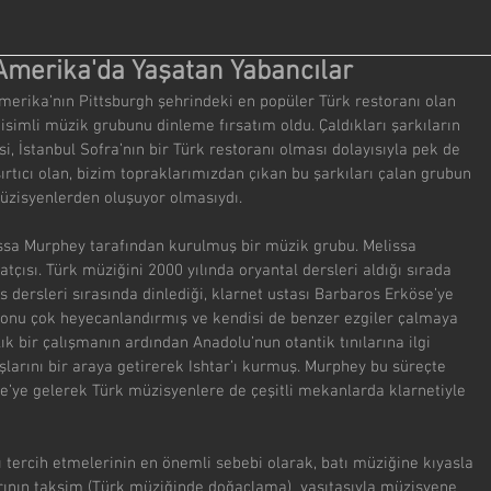
Amerika'da Yaşatan Yabancılar
merika’nın Pittsburgh şehrindeki en popüler Türk restoranı olan 
 isimli müzik grubunu dinleme fırsatım oldu. Çaldıkları şarkıların 
, İstanbul Sofra’nın bir Türk restoranı olması dolayısıyla pek de 
aşırtıcı olan, bizim topraklarımızdan çıkan bu şarkıları çalan grubun 
zisyenlerden oluşuyor olmasıydı.
issa Murphey tarafından kurulmuş bir müzik grubu. Melissa 
tçısı. Türk müziğini 2000 yılında oryantal dersleri aldığı sırada 
s dersleri sırasında dinlediği, klarnet ustası Barbaros Erköse’ye 
r onu çok heyecanlandırmış ve kendisi de benzer ezgiler çalmaya 
lık bir çalışmanın ardından Anadolu’nun otantik tınılarına ilgi 
arını bir araya getirerek Ishtar’ı kurmuş. Murphey bu süreçte 
ye’ye gelerek Türk müzisyenlere de çeşitli mekanlarda klarnetiyle 
ı tercih etmelerinin en önemli sebebi olarak, batı müziğine kıyasla 
rının taksim (Türk müziğinde doğaçlama)  vasıtasıyla müzisyene 