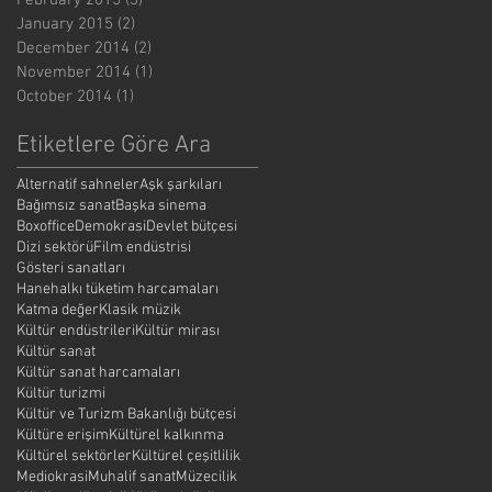
February 2015
(3)
3 posts
January 2015
(2)
2 posts
December 2014
(2)
2 posts
November 2014
(1)
1 post
October 2014
(1)
1 post
Etiketlere Göre Ara
Alternatif sahneler
Aşk şarkıları
Bağımsız sanat
Başka sinema
Boxoffice
Demokrasi
Devlet bütçesi
Dizi sektörü
Film endüstrisi
Gösteri sanatları
Hanehalkı tüketim harcamaları
Katma değer
Klasik müzik
Kültür endüstrileri
Kültür mirası
Kültür sanat
Kültür sanat harcamaları
Kültür turizmi
Kültür ve Turizm Bakanlığı bütçesi
Kültüre erişim
Kültürel kalkınma
Kültürel sektörler
Kültürel çeşitlilik
Mediokrasi
Muhalif sanat
Müzecilik