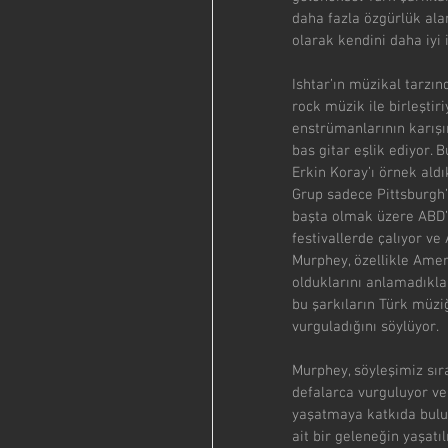
daha fazla özgürlük ala
olarak kendini daha iyi 
Ishtar’ın müzikal tarzın
rock müzik ile birleştir
enstrümanlarının karışım
bas gitar eşlik ediyor. 
Erkin Koray’ı örnek aldı
Grup sadece Pittsburgh’
başta olmak üzere ABD’ni
festivallerde çalıyor ve
Murphey, özellikle Ameri
olduklarını anlamadıklar
bu şarkıların Türk müz
vurguladığını söylüyor.
Murphey, söyleşimiz sır
defalarca vurguluyor ve 
yaşatmaya katkıda bulu
ait bir geleneğin yaşat