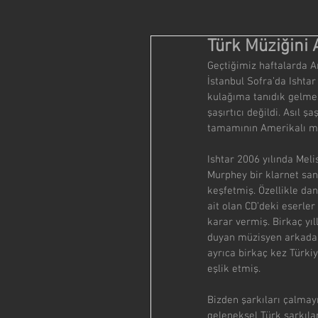
Türk Müziğini 
Geçtiğimiz haftalarda A
İstanbul Sofra’da Ishtar
kulağıma tanıdık gelmesi
şaşırtıcı değildi. Asıl ş
tamamının Amerikalı mü
Ishtar 2006 yılında Mel
Murphey bir klarnet sana
keşfetmiş. Özellikle dan
ait olan CD’deki eserle
karar vermiş. Birkaç yıl
duyan müzisyen arkadaşl
ayrıca birkaç kez Türki
eşlik etmiş.
Bizden şarkıları çalmay
geleneksel Türk şarkıla