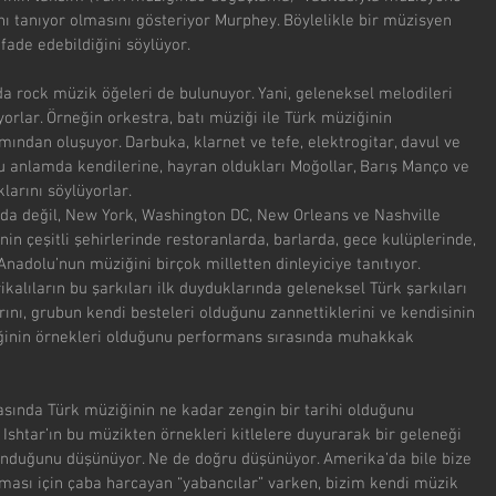
nı tanıyor olmasını gösteriyor Murphey. Böylelikle bir müzisyen 
ifade edebildiğini söylüyor.
da rock müzik öğeleri de bulunuyor. Yani, geleneksel melodileri 
iyorlar. Örneğin orkestra, batı müziği ile Türk müziğinin 
ından oluşuyor. Darbuka, klarnet ve tefe, elektrogitar, davul ve 
Bu anlamda kendilerine, hayran oldukları Moğollar, Barış Manço ve 
klarını söylüyorlar.
da değil, New York, Washington DC, New Orleans ve Nashville 
n çeşitli şehirlerinde restoranlarda, barlarda, gece kulüplerinde, 
 Anadolu’nun müziğini birçok milletten dinleyiciye tanıtıyor. 
kalıların bu şarkıları ilk duyduklarında geleneksel Türk şarkıları 
ını, grubun kendi besteleri olduğunu zannettiklerini ve kendisinin 
iğinin örnekleri olduğunu performans sırasında muhakkak 
asında Türk müziğinin ne kadar zengin bir tarihi olduğunu 
Ishtar’ın bu müzikten örnekleri kitlelere duyurarak bir geleneği 
nduğunu düşünüyor. Ne de doğru düşünüyor. Amerika’da bile bize 
ılması için çaba harcayan “yabancılar” varken, bizim kendi müzik 