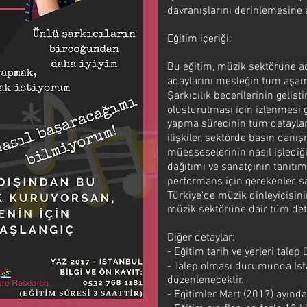
davranışlarını derinlemesine a
Eğitim içeriği:
Bu eğitim, müzik sektörüne a
adaylarını mesleğin tüm aşamal
Şarkıcılık becerilerinin gelişt
oluşturulması için izlenmesi
yapma sürecinin tüm detayları
ilişkiler, sektörde basın danı
müesseselerinin nasıl işlediği,
dağıtımı ve sanatçının tanıtımı
performans için gerekenler, s
Türkiye'de müzik dinleyicisin
müzik sektörüne dair tüm detay
Diğer detaylar:
- Eğitim tarih ve yerleri talep 
- Talep olması durumunda İst
düzenlenecektir.
- Eğitimler Mart (2017) ayında