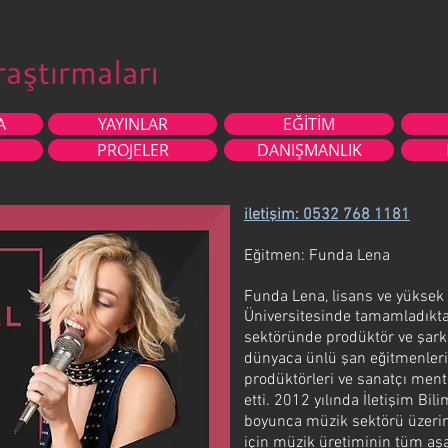
A
YAYINLAR
EĞİTİM
PROJELER
DANIŞMANLIK
iletişim: 0532 768 1181
Eğitmen: Funda Lena
Funda Lena, lisans ve yüksek 
Üniversitesinde tamamladıkta
sektöründe prodüktör ve şarkı
dünyaca ünlü şan eğitmenleri,
prodüktörleri ve sanatçı ment
etti. 2012 yılında İletişim Bil
boyunca müzik sektörü üzerine
için müzik üretiminin tüm aşa