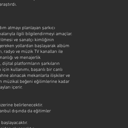
raştırdı.
dım atmayı planlayan şarkıcı
arıyla ilgili bilgilendirmeyi amaçlar.
irilmesi ve sanatçı kimliğinin
 gereken yollardan başlayarak albüm
, radyo ve müzik TV kanalları ile
şmanlığı ve menajerlik
 dijital platformların şarkıların
 için kullanımı, başarılı bir canlı
ahne alınacak mekanlarla ilişkiler ve
in müzikal beğeni eğilimlerine kadar
ları içerir.
üzerine belirlenecektir.
anbul dışında da eğitimler
 başlayacaktır.