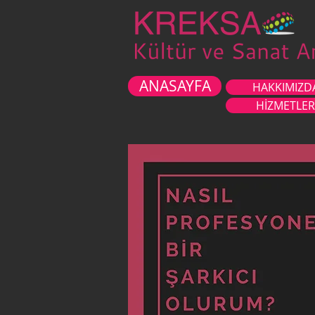
ANASAYFA
HAKKIMIZD
HİZMETLER