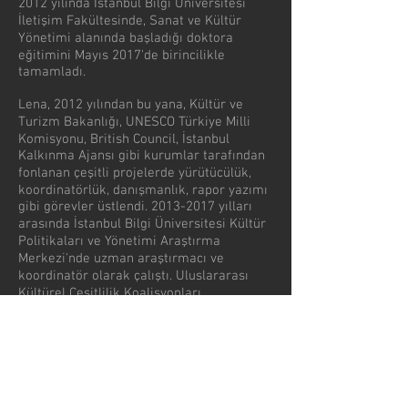
2012 yılında İstanbul Bilgi Üniversitesi
İletişim Fakültesinde, Sanat ve Kültür
Yönetimi alanında başladığı doktora
eğitimini Mayıs 2017'de birincilikle
tamamladı.
Lena, 2012 yılından bu yana, Kültür ve
Turizm Bakanlığı, UNESCO Türkiye Milli
Komisyonu, British Council, İstanbul
Kalkınma Ajansı gibi kurumlar tarafından
fonlanan çeşitli projelerde yürütücülük,
koordinatörlük, danışmanlık, rapor yazımı
gibi görevler üstlendi.
2013-2017
yılları
arasında İstanbul Bilgi Üniversitesi Kültür
Politikaları ve Yönetimi Araştırma
Merkezi'nde uzman araştırmacı ve
koordinatör olarak çalıştı. Uluslararası
Kültürel Çeşitlilik Koalisyonları
Federasyonu üyesi olan Türkiye Kültürel
Çeşitlilik Koalisyonu KEGeP'in kurucu
üyesidir ve 3 yıl süreyle kurumda
koordinatörlük görevini yürütmüştür.
İstanbul Bilgi Üniversitesi Sanat ve Kültür
Yönetimi Bölümü'nde yarı zamanlı öğretim