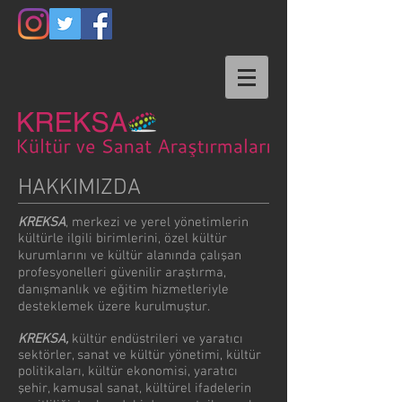
HAKKIMIZDA
KREKSA
, merkezi ve yerel yönetimlerin
kültürle ilgili birimlerini, özel kültür
kurumlarını ve kültür alanında çalışan
profesyonelleri güvenilir araştırma,
danışmanlık ve eğitim hizmetleriyle
desteklemek üzere kurulmuştur.
KREKSA,
kültür endüstrileri ve yaratıcı
sektörler, sanat ve kültür yönetimi, kültür
politikaları, kültür ekonomisi, yaratıcı
şehir, kamusal sanat, kültürel ifadelerin