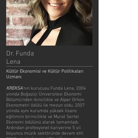
Dr. Funda
Lena
Kültür Ekonomisi ve Kültür Politikaları
Uzmanı
KREKSA
'nın kurucusu Funda Lena, 2004
yılında Boğaziçi Üniversitesi Ekonomi
Bölümü'nden ikincilikle ve Alper Orhon
Ekonometri ödülü ile mezun oldu. 2007
yılında aynı kurumda yüksek lisans
eğitimini birincilikle ve Murat Sertel
Ekonomi ödülünü alarak tamamladı.
Ardından profesyonel kariyerine 5 yıl
boyunca müzik sektöründe devam etti.