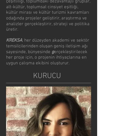
çeşitliliği, toplumdaki dezavantajlı gruplar,
alt-kültür, toplumsal cinsiyet eşitliği,
kültür mirası ve kültür turizmi kavramları
odağında projeler geliştirir, araştırma ve
analizler gerçekleştirir, strateji ve politika
üretir.
KREKSA
, her düzeyden akademi ve sektör
temsilcilerinden oluşan geniş iletişim ağı
sayesinde, bünyesinde
g
erçekleştirilecek
her proje için, o projenin ihtiyaçlarına en
uygun çalışma ekibini oluşturur.
KURUCU