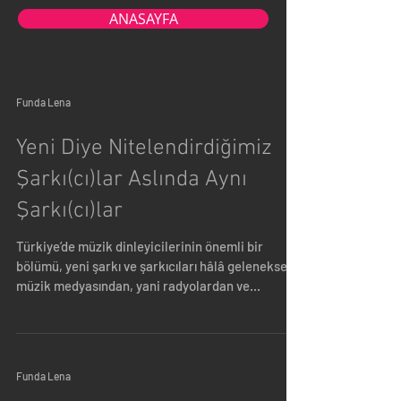
ANASAYFA
Funda Lena
Yeni Diye Nitelendirdiğimiz
Şarkı(cı)lar Aslında Aynı
Şarkı(cı)lar
Türkiye’de müzik dinleyicilerinin önemli bir
bölümü, yeni şarkı ve şarkıcıları hâlâ geleneksel
müzik medyasından, yani radyolardan ve...
Funda Lena