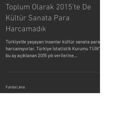
Toplum Olarak 2015'te De
Kültür Sanata Para
Harcamadık
Türkiye'de yaşayan insanlar kültür sanata para
harcamıyorlar. Türkiye İstatistik Kurumu TÜİK'in
bu ay açıklanan 2015 yılı verilerine...
Funda Lena
Sevgili Dizi Sektörü, Şu Müzik
Sektörüne Bir El Atsan
Baştan söyleyeyim, asla popüler kültür karşıtı bir
insan değilim. Hiçbir sanat eserinin bir